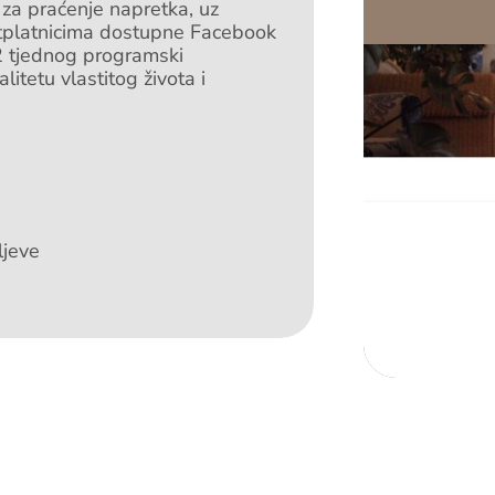
 za praćenje napretka, uz
tplatnicima dostupne Facebook
2 tjednog programski
itetu vlastitog života i
ljeve