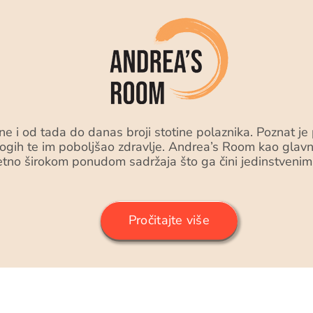
i od tada do danas broji stotine polaznika. Poznat je po
gih te im poboljšao zdravlje. Andrea’s Room kao glavni 
etno širokom ponudom sadržaja što ga čini jedinstvenim 
Pročitajte više