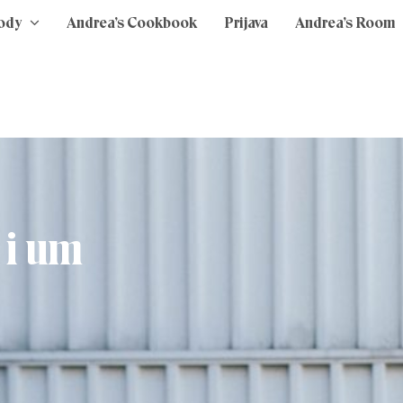
ody
Andrea’s Cookbook
Prijava
Andrea’s Room
 i um