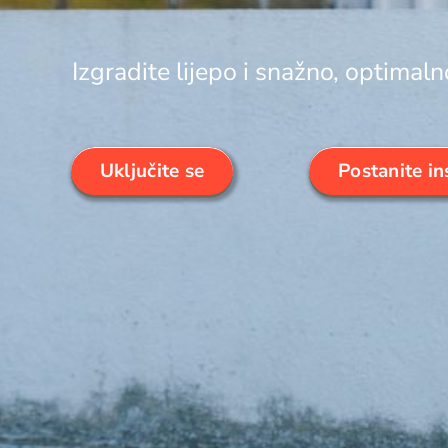
Izgradite lijepo i snažno, optimalno
Uključite se
Postanite in