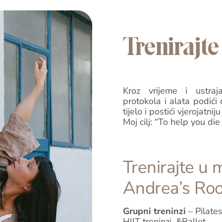
Trenirajt
Kroz vrijeme i ustraj
protokola i alata podići 
tijelo i postići vjerojatni
Moj cilj: “To help you di
Trenirajte u
Andrea’s Ro
Grupni treninzi
– Pilates
HIIT treninzi, &Ballet…