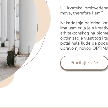
U Hrvatskoj proizvedena 
move, therefore I am.”
Nekadašnja balerina, kas
ima usmjerila je s kreati
arhitektonskog na biomeh
optimizacije vlastitog i 
potaknula ljude da pod
upravo njihovog OPTIM
Pročitajte više