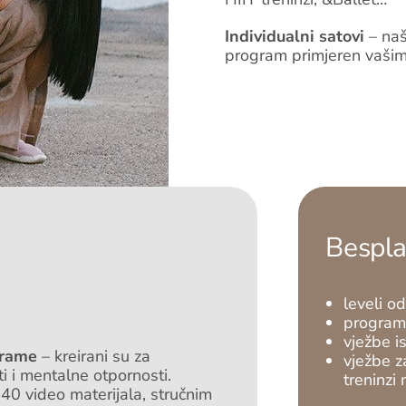
Individualni satovi
– naši
program primjeren vašim 
Bespla
leveli 
programi
vježbe is
grame
– kreirani su za
vježbe za
i i mentalne otpornosti.
treninzi
0 video materijala, stručnim