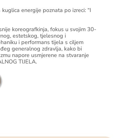
kuglica energije poznata po izreci: “I
nije koreografkinja, fokus u svojim 30-
vnog, estetskog, tjelesnog i
aniku i performans tijela s ciljem
tuđeg generalnog zdravlja, kako bi
uzmu napore usmjerene na stvaranje
ALNOG TIJELA.