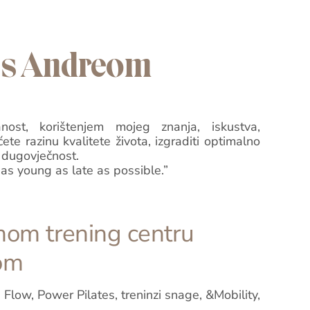
e s Andreom
anost, korištenjem mojeg znanja, iskustva,
ćete razinu kvalitete života, izgraditi optimalno
ju dugovječnost.
e as young as late as possible.”
 mom trening centru
om
 Flow, Power Pilates, treninzi snage, &Mobility,