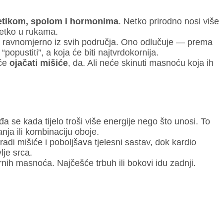
etikom, spolom i hormonima
. Netko prirodno nosi više
etko u rukama.
ju ravnomjerno iz svih područja. Ono odlučuje — prema
“popustiti”, a koja će biti najtvrdokornija.
 će
ojačati mišiće
, da. Ali neće skinuti masnoću koja ih
 se kada tijelo troši više energije nego što unosi. To
nja ili kombinaciju oboje.
radi mišiće i poboljšava tjelesni sastav, dok kardio
lje srca.
ornih masnoća. Najčešće trbuh ili bokovi idu zadnji.