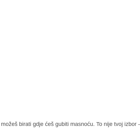
e možeš birati gdje ćeš gubiti masnoću. To nije tvoj izbor