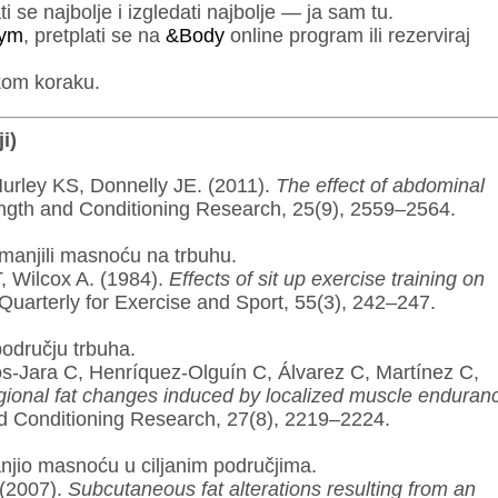
 se najbolje i izgledati najbolje — ja sam tu.
Gym
, pretplati se na
&Body
online program ili rezerviraj
akom koraku.
i)
urley KS, Donnelly JE. (2011).
The effect of abdominal
ngth and Conditioning Research, 25(9), 2559–2564.
smanjili masnoću na trbuhu.
, Wilcox A. (1984).
Effects of sit up exercise training on
uarterly for Exercise and Sport, 55(3), 242–247.
odručju trbuha.
-Jara C, Henríquez-Olguín C, Álvarez C, Martínez C,
ional fat changes induced by localized muscle enduran
d Conditioning Research, 27(8), 2219–2224.
manjio masnoću u ciljanim područjima.
 (2007).
Subcutaneous fat alterations resulting from an