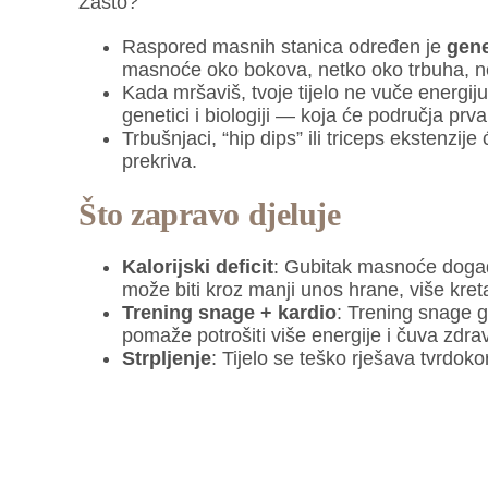
Zašto?
Raspored masnih stanica određen je
gen
masnoće oko bokova, netko oko trbuha, n
Kada mršaviš, tvoje tijelo ne vuče energi
genetici i biologiji — koja će područja prva 
Trbušnjaci, “hip dips” ili triceps ekstenzije
prekriva.
Što zapravo djeluje
Kalorijski deficit
: Gubitak masnoće događa
može biti kroz manji unos hrane, više kreta
Trening snage + kardio
: Trening snage g
pomaže potrošiti više energije i čuva zdrav
Strpljenje
: Tijelo se teško rješava tvrdok