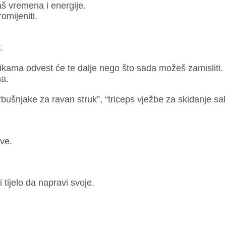
 vremena i energije.
omijeniti.
.
ama odvest će te dalje nego što sada možeš zamisliti.
ma.
trbušnjake za ravan struk”, “triceps vježbe za skidanje sa
ove.
i tijelo da napravi svoje.