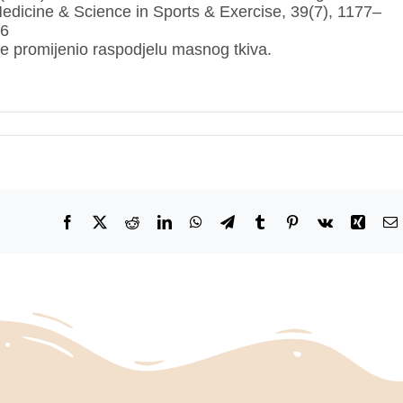
dicine & Science in Sports & Exercise, 39(7), 1177–
e6
je promijenio raspodjelu masnog tkiva.
Facebook
X
Reddit
LinkedIn
WhatsApp
Telegram
Tumblr
Pinterest
Vk
Xing
E