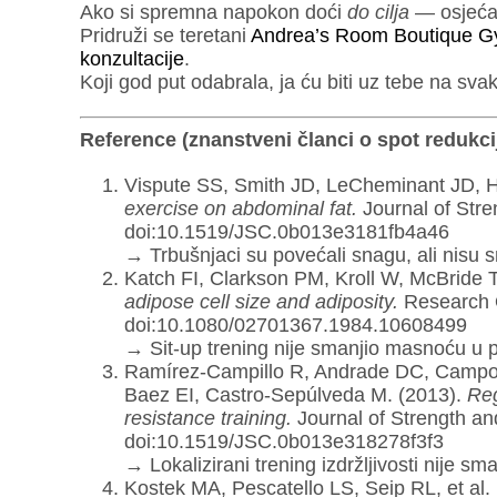
Ako si spremna napokon doći
do cilja
— osjećati
Pridruži se teretani
Andrea’s Room Boutique 
konzultacije
.
Koji god put odabrala, ja ću biti uz tebe na sv
Reference (znanstveni članci o spot redukcij
Vispute SS, Smith JD, LeCheminant JD, H
exercise on abdominal fat.
Journal of Stre
doi:10.1519/JSC.0b013e3181fb4a46
→ Trbušnjaci su povećali snagu, ali nisu 
Katch FI, Clarkson PM, Kroll W, McBride T
adipose cell size and adiposity.
Research Q
doi:10.1080/02701367.1984.10608499
→ Sit-up trening nije smanjio masnoću u p
Ramírez-Campillo R, Andrade DC, Campos
Baez EI, Castro-Sepúlveda M. (2013).
Reg
resistance training.
Journal of Strength an
doi:10.1519/JSC.0b013e318278f3f3
→ Lokalizirani trening izdržljivosti nije s
Kostek MA, Pescatello LS, Seip RL, et al.