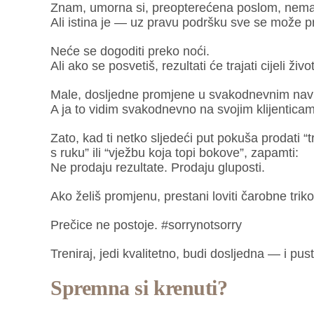
Znam, umorna si, preopterećena poslom, nemaš
Ali istina je — uz pravu podršku sve se može pr
Neće se dogoditi preko noći.
Ali ako se posvetiš, rezultati će trajati cijeli život
Male, dosljedne promjene u svakodnevnim navik
A ja to vidim svakodnevno na svojim klijentica
Zato, kad ti netko sljedeći put pokuša prodati “
s ruku” ili “vježbu koja topi bokove”, zapamti:
Ne prodaju rezultate. Prodaju gluposti.
Ako želiš promjenu, prestani loviti čarobne trik
Prečice ne postoje. #sorrynotsorry
Treniraj, jedi kvalitetno, budi dosljedna — i pust
Spremna si krenuti?