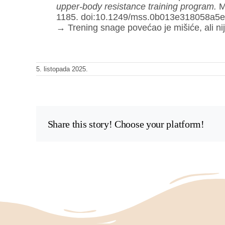
upper-body resistance training program.
Me
1185. doi:10.1249/mss.0b013e318058a5
→ Trening snage povećao je mišiće, ali ni
5. listopada 2025.
Share this story! Choose your platform!