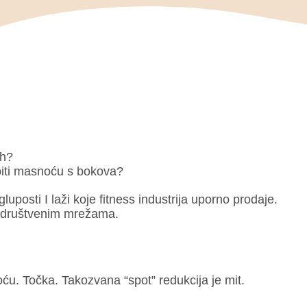
uh?
opiti masnoću s bokova?
uposti I laži koje fitness industrija uporno prodaje.
na društvenim mrežama.
oću. Točka. Takozvana “spot” redukcija je mit.