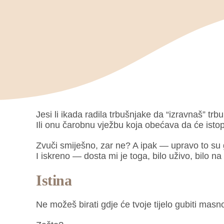
Jesi li ikada radila trbušnjake da “izravnaš” trb
Ili onu čarobnu vježbu koja obećava da će ist
Zvuči smiješno, zar ne? A ipak — upravo to su gl
I iskreno — dosta mi je toga, bilo uživo, bilo 
Istina
Ne možeš birati gdje će tvoje tijelo gubiti masn