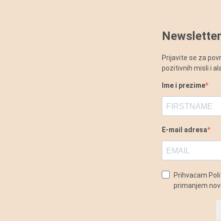
Newsletter
Prijavite se za po
pozitivnih misli i 
Ime i prezime
E-mail adresa
Prihvaćam Polit
primanjem novo