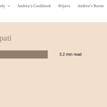
ody
Andrea’s Cookbook
Prijava
Andrea’s Room
pati
3.2 min read