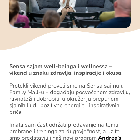
Blog
Shop
Košarica
Podrška
Sensa sajam well-beinga i wellnessa –
vikend u znaku zdravlja, inspiracije i okusa.
Protekli vikend proveli smo na Sensa sajmu u
Family Mall-u – događaju posvećenom zdravlju,
ravnoteži i dobrobiti, u okruženju prepunom
sjajnih ljudi, pozitivne energije i inspirativnih
priča.
Imala sam čast održati predavanje na temu
prehrane i treninga za dugovječnost, a uz to
smo predstavili i naš novi program
Andrea’s