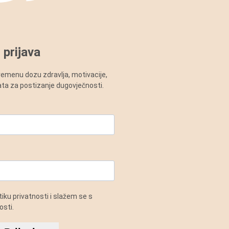
 prijava
vremenu dozu zdravlja, motivacije,
alata za postizanje dugovječnosti.
iku privatnosti i slažem se s
sti.