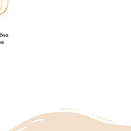
ečno
ee