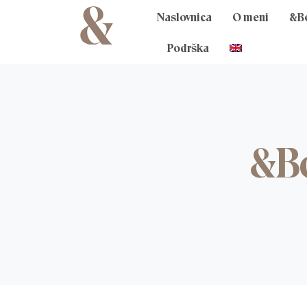
Skip
Naslovnica
O meni
&B
to
content
Podrška
&Bo