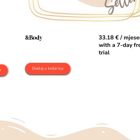
&Body
33.18
€
/ mjes
with a 7-day fr
trial
Dodaj u košaricu
u