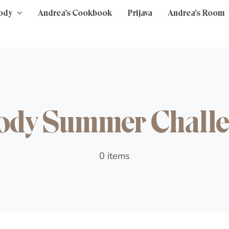
ody
Andrea’s Cookbook
Prijava
Andrea’s Room
dy Summer Chall
0 items