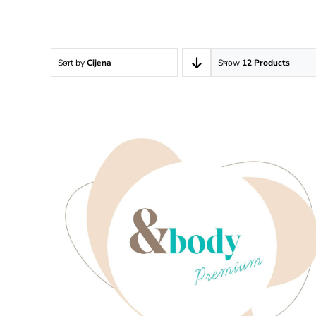
Sort by
Cijena
Show
12 Products