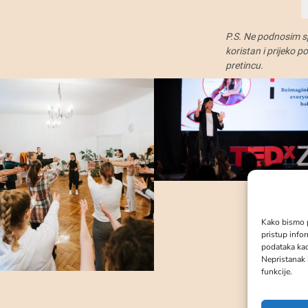
P.S. Ne podnosim sp
koristan i prijeko 
pretincu.
Kako bismo p
pristup info
podataka kao
Nepristanak 
funkcije.