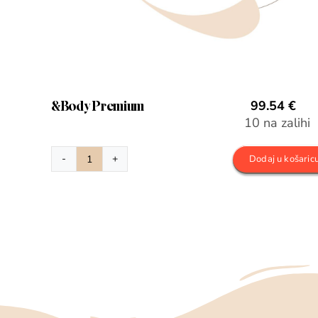
&Body Premium
99.54
€
10 na zalihi
Dodaj u košaric
&Body
Premium
količina