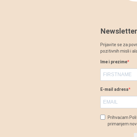
Newsletter
Prijavite se za po
pozitivnih misli i 
Ime i prezime
E-mail adresa
Prihvaćam Polit
primanjem novo