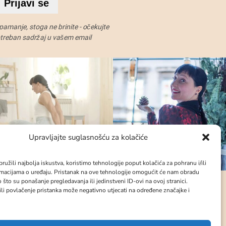
Prijavi se
amanje, stoga ne brinite - očekujte
potreban sadržaj u vašem email
Upravljajte suglasnošću za kolačiće
ružili najbolja iskustva, koristimo tehnologije poput kolačića za pohranu i/ili
rmacijama o uređaju. Pristanak na ove tehnologije omogućit će nam obradu
 što su ponašanje pregledavanja ili jedinstveni ID-ovi na ovoj stranici.
ili povlačenje pristanka može negativno utjecati na određene značajke i