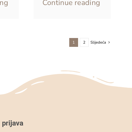
ing
Continue reading
1
2
Slijedeća
 prijava