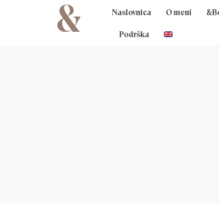
Skip
Naslovnica
O meni
&B
to
content
Podrška