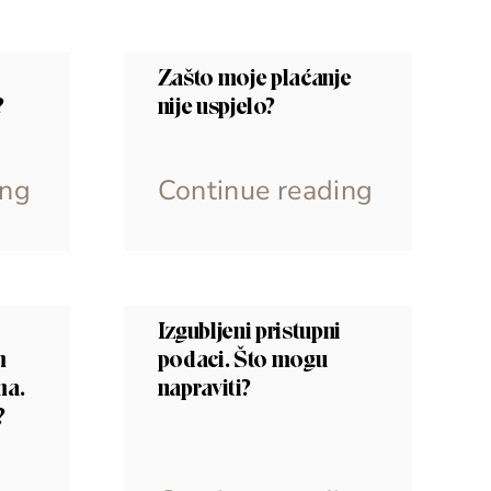
Zašto moje plaćanje
?
nije uspjelo?
ing
Continue reading
Izgubljeni pristupni
m
podaci. Što mogu
ma.
napraviti?
?