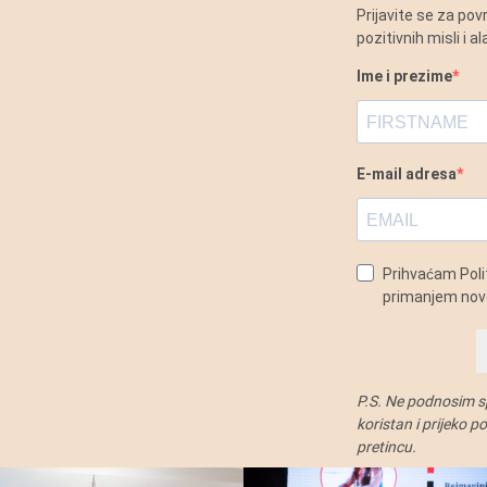
Prijavite se za po
pozitivnih misli i 
Ime i prezime
E-mail adresa
Prihvaćam Polit
primanjem novo
P.S. Ne podnosim sp
koristan i prijeko 
pretincu.