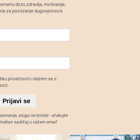
vremenu dozu zdravlja, motivacije,
alata za postizanje dugovječnosti.
iku privatnosti i slažem se s
sti.
Prijavi se
amanje, stoga ne brinite - očekujte
potreban sadržaj u vašem email