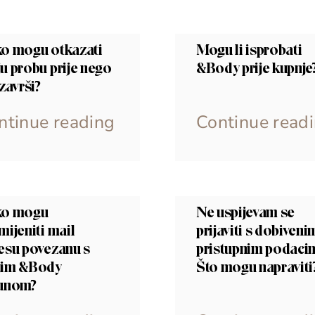
o mogu otkazati
Mogu li isprobati
u probu prije nego
&Body prije kupnje
završi?
ntinue reading
Continue read
ko mogu
Ne uspijevam se
mijeniti mail
prijaviti s dobiveni
esu povezanu s
pristupnim podaci
im &Body
Što mogu napraviti
unom?