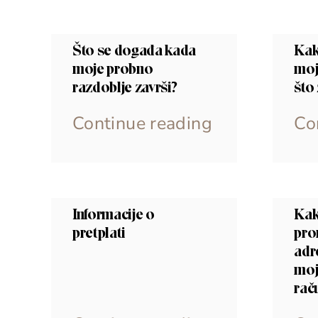
Što se događa kada
Kak
moje probno
moj
razdoblje završi?
što 
Continue reading
Co
Informacije o
Ka
pretplati
pro
adr
moj
rač