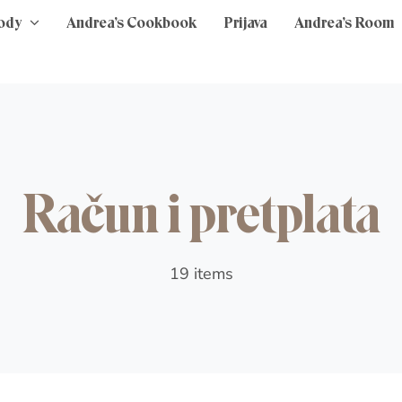
ody
Andrea’s Cookbook
Prijava
Andrea’s Room
Račun i pretplata
19 items