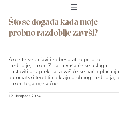
Skip
to
Toggle
content
Navigation
Što se događa kada moje
Naslovnica
probno razdoblje završi?
O meni
Ako ste se prijavili za besplatno probno
&Body
razdoblje, nakon 7 dana vaša će se usluga
nastaviti bez prekida, a vaš će se način plaćanja
Andrea’s Cookbook
automatski teretiti na kraju probnog razdoblja, a
nakon toga mjesečno.
Prijava
12. listopada 2024.
Andrea’s Room
Individualni trening