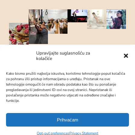
Upravljajte suglasnošću za
kolačiće
© 2023 – &Andrea | Sva prava
pridržana.
Kako bismo pružili najbolja iskustva, koristimo tehnologije poput kolačića
za pohranu i/ili pristup informacijama o uređaju. Pristanak na ove
tehnologije omogućit će nam obradu podataka kao što su ponašanje
pregledavanja ili jedinstveni ID-ovi na ovoj stranici. Nepristanak ili
Politika privatnosti
Opći uvjeti
povlačenje pristanka može negativno utjecati na određene značajke i
poslovanja
funkcije.
Prihvaćam
Opt-out preferences
Privacy Statement