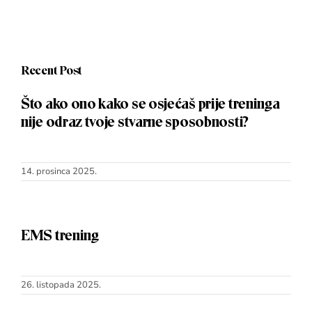
Blog
Shop
Recent Post
Što ako ono kako se osjećaš prije treninga
Košarica
nije odraz tvoje stvarne sposobnosti?
Podrška
14. prosinca 2025.
EMS trening
26. listopada 2025.