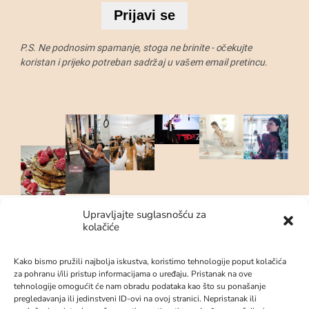
Prijavi se
P.S. Ne podnosim spamanje, stoga ne brinite - očekujte
koristan i prijeko potreban sadržaj u vašem email pretincu.
Upravljajte suglasnošću za
kolačiće
© 2023 – &Andrea | Sva prava
pridržana.
Kako bismo pružili najbolja iskustva, koristimo tehnologije poput kolačića
za pohranu i/ili pristup informacijama o uređaju. Pristanak na ove
tehnologije omogućit će nam obradu podataka kao što su ponašanje
pregledavanja ili jedinstveni ID-ovi na ovoj stranici. Nepristanak ili