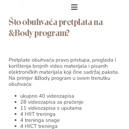
Skip
to
Toggle
content
Navigation
Što obuhvaća pretplata na
Naslovnica
&Body program?
O meni
Pretplate obuhvaća pravo pristupa, pregleda i
&Body
korištenja brojnih video materijala i pisanih
elektroničkih materijala koji čine sadržaj paketa.
Andrea’s Cookbook
Na primjer &Body program u ovom trenutku
obuhvaća:
Prijava
ukupno 40 videozapisa
28 videozapisa za praćenje
11 videozapisa s uputama
Andrea’s Room
4 HIIT treninga
4 treninga snage
Individualni trening
4 HICT treninga