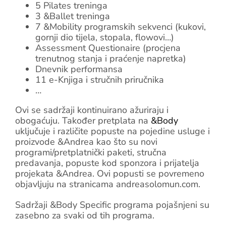
5 Pilates treninga
3 &Ballet treninga
Blog
7 &Mobility programskih sekvenci (kukovi,
gornji dio tijela, stopala, flowovi…)
Assessment Questionaire (procjena
Shop
trenutnog stanja i praćenje napretka)
Dnevnik performansa
Košarica
11 e-Knjiga i stručnih priručnika
…
Podrška
Ovi se sadržaji kontinuirano ažuriraju i
obogaćuju. Također pretplata na
&Body
uključuje i različite popuste na pojedine usluge i
proizvode &Andrea kao što su novi
programi/pretplatnički paketi, stručna
predavanja, popuste kod sponzora i prijatelja
projekata &Andrea. Ovi popusti se povremeno
objavljuju na stranicama andreasolomun.com.
Sadržaji &Body Specific programa pojašnjeni su
zasebno za svaki od tih programa.