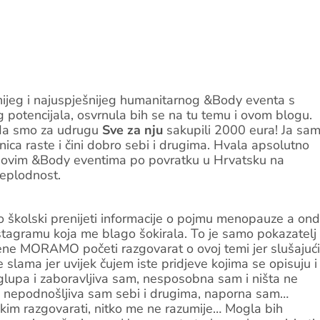
jeg i najuspješnijeg humanitarnog &Body eventa s
potencijala, osvrnula bih se na tu temu i ovom blogu.
a da smo za udrugu
Sve za nju
sakupili 2000 eura! Ja sa
ca raste i čini dobro sebi i drugima. Hvala apsolutno
e novim &Body eventima po povratku u Hrvatsku na
neplodnost.
 školski prenijeti informacije o pojmu menopauze a on
nstagramu koja me blago šokirala. To je samo pokazatelj
žene MORAMO početi razgovarat o ovoj temi jer slušajući
e slama jer uvijek čujem iste pridjeve kojima se opisuju i
 glupa i zaboravljiva sam, nesposobna sam i ništa ne
, nepodnošljiva sam sebi i drugima, naporna sam…
 razgovarati, nitko me ne razumije… Mogla bih