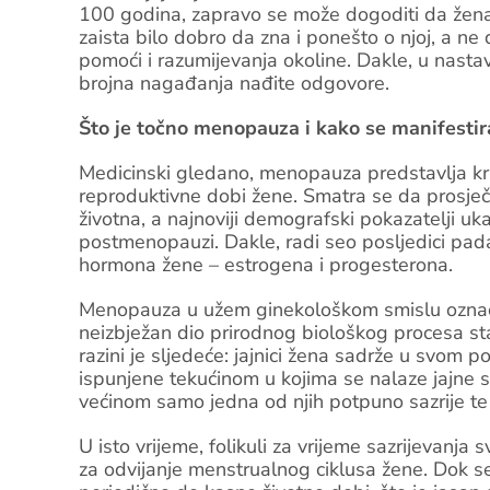
100 godina, zapravo se može dogoditi da žena
zaista bilo dobro da zna i ponešto o njoj, a 
pomoći i razumijevanja okoline. Dakle, u nasta
brojna nagađanja nađite odgovore.
Što je točno menopauza i kako se manifestir
Medicinski gledano, menopauza predstavlja kraj
reproduktivne dobi žene. Smatra se da prosje
životna, a najnoviji demografski pokazatelji uk
postmenopauzi. Dakle, radi seo posljedici pada 
hormona žene – estrogena i progesterona.
Menopauza u užem ginekološkom smislu označav
neizbježan dio prirodnog biološkog procesa st
razini je sljedeće: jajnici žena sadrže u svom pov
ispunjene tekućinom u kojima se nalaze jajne sta
većinom samo jedna od njih potpuno sazrije te 
U isto vrijeme, folikuli za vrijeme sazrijevanj
za odvijanje menstrualnog ciklusa žene. Dok 