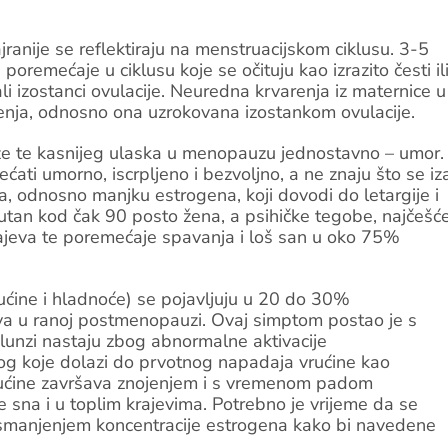
ranije se reflektiraju na menstruacijskom ciklusu. 3-5
emećaje u ciklusu koje se očituju kao izrazito česti il
stali izostanci ovulacije. Neuredna krvarenja iz maternice u
enja, odnosno ona uzrokovana izostankom ovulacije.
ze te kasnijeg ulaska u menopauzu jednostavno – umor.
ati umorno, iscrpljeno i bezvoljno, a ne znaju što se iz
a, odnosno manjku estrogena, koji dovodi do letargije i
tan kod čak 90 posto žena, a psihičke tegobe, najčešć
ajeva te poremećaje spavanja i loš san u oko 75%
ućine i hladnoće) se pojavljuju u 20 do 30%
a u ranoj postmenopauzi. Ovaj simptom postao je s
unzi nastaju zbog abnormalne aktivacije
og koje dolazi do prvotnog napadaja vrućine kao
 vrućine završava znojenjem i s vremenom padom
e sna i u toplim krajevima. Potrebno je vrijeme da se
o smanjenjem koncentracije estrogena kako bi navedene