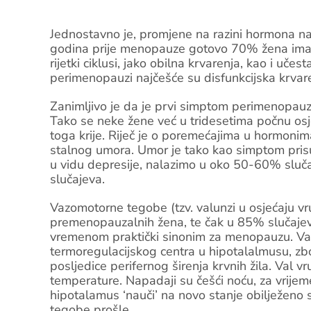
Jednostavno je, promjene na razini hormona naj
godina prije menopauze gotovo 70% žena ima por
rijetki ciklusi, jako obilna krvarenja, kao i uče
perimenopauzi najčešće su disfunkcijska krvar
Zanimljivo je da je prvi simptom perimenopau
Tako se neke žene već u tridesetima počnu osjeć
toga krije. Riječ je o poremećajima u hormonim
stalnog umora. Umor je tako kao simptom prisu
u vidu depresije, nalazimo u oko 50-60% sluč
slučajeva.
Vazomotorne tegobe (tzv. valunzi u osjećaju vr
premenopauzalnih žena, te čak u 85% slučajev
vremenom praktički sinonim za menopauzu. Val
termoregulacijskog centra u hipotalalmusu, zb
posljedice perifernog širenja krvnih žila. Val
temperature. Napadaji su češći noću, za vrijem
hipotalamus ‘nauči’ na novo stanje obilježen
tegobe prošle.