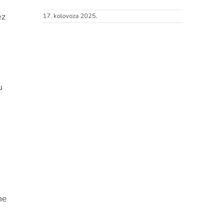
ez
17. kolovoza 2025.
u
i
ne