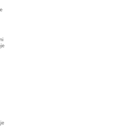
ke
ni
oje
je