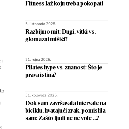
Fitness laž koju treba pokopati
5. listopada 2025.
Razbijmo mit: Dugi, vitki vs.
glomazni mišići?
21. rujna 2025.
 i
Pilates hype vs. znanost: Što je
e
prava istina?
to
31. kolovoza 2025.
Dok sam završavala intervale na
i
biciklu, hvatajući zrak, pomislila
sam: Zašto ljudi ne ne vole …?
k