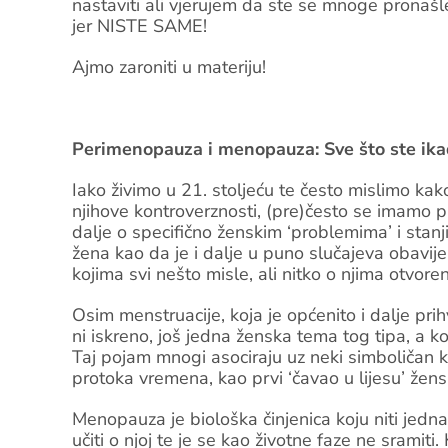
nastaviti ali vjerujem da ste se mnoge pronaš
jer NISTE SAME!
Ajmo zaroniti u materiju!
Perimenopauza i menopauza: Sve što ste ikada 
Iako živimo u 21. stoljeću te često mislimo ka
njihove kontroverznosti, (pre)često se imamo pr
dalje o specifično ženskim ‘problemima’ i stanji
žena kao da je i dalje u puno slučajeva obavij
kojima svi nešto misle, ali nitko o njima otvore
Osim menstruacije, koja je općenito i dalje pri
ni iskreno, još jedna ženska tema tog tipa, a k
Taj pojam mnogi asociraju uz neki simboličan kra
protoka vremena, kao prvi ‘čavao u lijesu’ žensk
Menopauza je biološka činjenica koju niti jedna ž
učiti o njoj te je se kao životne faze ne sramiti.