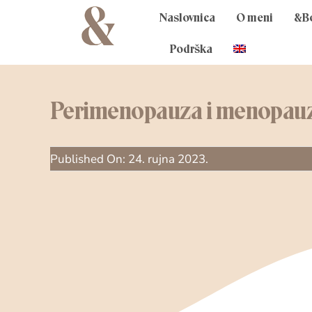
Skip
Naslovnica
O meni
&B
to
content
Podrška
Perimenopauza i menopau
Published On: 24. rujna 2023.