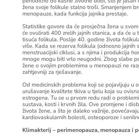
periodično do kasne životne dobi, što je jasan 
žena svoje folikule stalno troši. Smanjenjem br
menopauze, kada funkcija jajnika prestaje.
Statistike govore da će prosječna žena u svom 
će ovulirati 400 zrelih jajnih stanica, a da će 
tisuća folikula. Poslije 40. godine života folik
više. Kada se rezerva folikula (odnosno jajnih 
menstruacijski ciklusi, a s njima i produkcija h
mnoge mogu biti vrlo neugodni. Zbog slabe pok
žene o svojim problemima u menopauzi ne razg
zahtjevniji za rješavanje.
Od medicinskih problema koji se pojavljuju u ov
urušavanje kvalitete tkiva u tjelu koja su ovisn
estrogena. Tu se u prvom redu radi o problemi
sustava, kosti i krvnih žila. Ove promjene i di
života žene, a što je daleko važnije, povećavaju
kardiovaskularnih bolesti, osteoporoze i senil
Klimakterij – perimenopauza, menopauza i