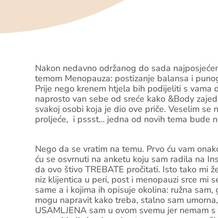
Nakon nedavno održanog do sada najposjećeni
temom Menopauza: postizanje balansa i punog 
Prije nego krenem htjela bih podijeliti s vam
naprosto van sebe od sreće kako &Body zajedni
svakoj osobi koja je dio ove priče. Veselim s
proljeće, i pssst… jedna od novih tema bude 
Nego da se vratim na temu. Prvo ću vam onako
ću se osvrnuti na anketu koju sam radila na I
da ovo štivo TREBATE pročitati. Isto tako mi 
niz klijentica u peri, post i menopauzi srce mi s
same a i kojima ih opisuje okolina: ružna sam,
mogu napravit kako treba, stalno sam umorna
USAMLJENA sam u ovom svemu jer nemam s kim