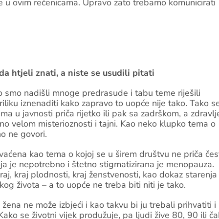
le u ovim rečenicama. Upravo zato trebamo komunicirati
htjeli znati, a niste se usudili pitati
ko smo nadišli mnoge predrasude i tabu teme riješili
iliku iznenaditi kako zapravo to uopće nije tako. Tako se
ma u javnosti priča rijetko ili pak sa zadrškom, a zdravlj
eno velom misterioznosti i tajni. Kao neko klupko tema o
no ne govori.
hvaćena kao tema o kojoj se u širem društvu ne priča čes
oja je nepotrebno i štetno stigmatizirana je menopauza.
j, kraj plodnosti, kraj ženstvenosti, kao dokaz starenja 
og života – a to uopće ne treba biti niti je tako.
ena ne može izbjeći i kao takvu bi ju trebali prihvatiti i
 Kako se životni vijek produžuje, pa ljudi žive 80, 90 ili ča