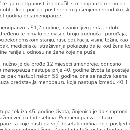
rij’ te ga u potpunosti izjednačili s menopauzom – no on
zdoblje koje počinje postepenim gašenjem reprodukcijs
eset godina postmenopauze.
enopauzu s 51,2 godine, a zanimljivo je da je dob
eđeno te nimalo ne ovisi o broju trudnoća i porođaja,
ioekonomskom stanju, rasi, edukaciji, visini, težini, kao 
Ipak, medicinska istražiivanja pokazuju da je kod žena k
e ranije u odnosu na žene koje ne puše.
 nužno je da prođe 12 mjeseci amenoreje, odnosno
a menopauza nastupa prije 40. godine života te postaje
a pak nastupi nakon 55. godine, ona se naziva kasna
za predstavlja menopauzu koja nastupa između 40. i
pa tek iza 45. godine života, činjenica je da simptomi
ženi već i u tridesetima. Perimenopauza je tako
opauzi, a koje nastupa već desetak godina prije posljedn
ijska sposobnost žene. Žene tada teže ostaju trudne, a