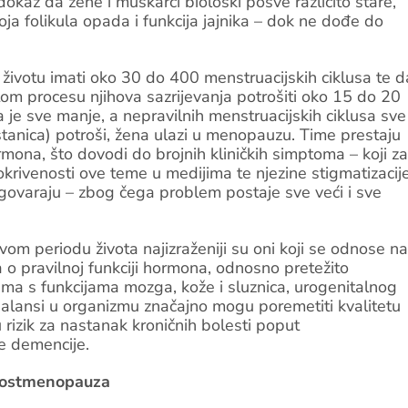
dokaz da žene i muškarci biološki posve različito stare,
oja folikula opada i funkcija jajnika – dok ne dođe do
životu imati oko 30 do 400 menstruacijskih ciklusa te d
u tom procesu njihova sazrijevanja potrošiti oko 15 do 20
ula je sve manje, a nepravilnih menstruacijskih ciklusa sve
stanica) potroši, žena ulazi u menopauzu. Time prestaju
ormona, što dovodi do brojnih kliničkih simptoma – koji za
rivenosti ove teme u medijima te njezine stigmatizacije
ovaraju – zbog čega problem postaje sve veći i sve
om periodu života najizraženiji su oni koji se odnose na
a o pravilnoj funkciji hormona, odnosno pretežito
ma s funkcijama mozga, kože i sluznica, urogenitalnog
sbalansi u organizmu značajno mogu poremetiti kvalitetu
 rizik za nastanak kroničnih bolesti poput
ne demencije.
 postmenopauza