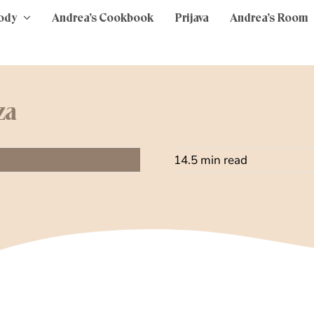
ody
Andrea’s Cookbook
Prijava
Andrea’s Room
za
14.5 min read