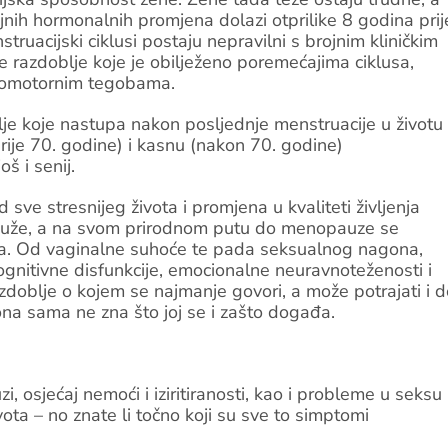
nih hormonalnih promjena dolazi otprilike 8 godina prij
uacijski ciklusi postaju nepravilni s brojnim kliničkim
 razdoblje koje je obilježeno poremećajima ciklusa,
azomotornim tegobama.
je koje nastupa nakon posljednje menstruacije u životu
ije 70. godine) i kasnu (nakon 70. godine)
 i senij.
d sve stresnijeg života i promjena u kvaliteti življenja
u duže, a na svom prirodnom putu do menopauze se
a. Od vaginalne suhoće te pada seksualnog nagona,
ognitivne disfunkcije, emocionalne neuravnoteženosti i
oblje o kojem se najmanje govori, a može potrajati i d
ona sama ne zna što joj se i zašto događa.
, osjećaj nemoći i iziritiranosti, kao i probleme u seksu
ota – no znate li točno koji su sve to simptomi