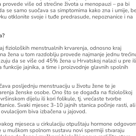
 provede više od strećine života u menopauzi – pa bi
ne da se samo suočava sa simptomima kako zna i umije, b
vku otklonite svoje i tuđe predrasude, nepoznanice i na
a?
 fizioloških menstrualnih krvarenja, odnosno kraj
čna žena u tom razdoblju provede najmanje jednu trećin
azuju da se više od 45% žena u Hrvatskoj nalazi u pre il
funkcije jajnika, a time i proizvodnje glavnih spolnih
a posljednju menstruaciju u životu žene te je
arenja ženske osobe. Ono što se događa na fiziološkoj
ršinskom dijelu ili kori folikule, tj. vrećaste tvorbe
nice. Svaki mjesec 3-10 jajnih stanica počinje rasti, ali
ovulacijom biva izbačena u jajovod.
a svakog mjeseca u cirkulaciju otpuštaju hormone odgovor
se u muškom spolnom sustavu novi spermiji stvaraju