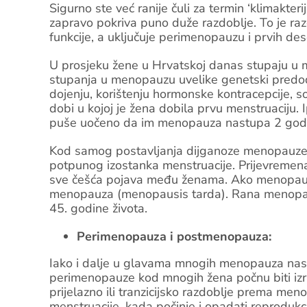
Sigurno ste već ranije čuli za termin ‘klimakte
zapravo pokriva puno duže razdoblje. To je ra
funkcije, a uključuje perimenopauzu i prvih d
U prosjeku žene u Hrvatskoj danas stupaju u m
stupanja u menopauzu uvelike genetski predodr
dojenju, korištenju hormonske kontracepcije, soc
dobi u kojoj je žena dobila prvu menstruaciju. 
puše uočeno da im menopauza nastupa 2 godin
Kod samog postavljanja dijganoze menopauze,
potpunog izostanka menstruacije. Prijevremen
sve češća pojava među ženama. Ako menopauz
menopauza (menopausis tarda). Rana menopau
45. godine života.
Perimenopauza i postmenopauza:
Iako i dalje u glavama mnogih menopauza nastu
perimenopauze kod mnogih žena počnu biti izra
prijelazno ili tranzicijsko razdoblje prema men
menstruacije, kada počinje i opadati reprodukc