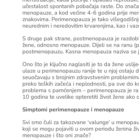
učestalost spontanih pobačaja raste. Do značaj
menopauze, a kod većine 4-6 godina prije menstr
znakovima. Perimenopauza je tako višegodišnje
neurednim i neredovitim krvarenjima, kao i v
S druge pak strane, postmenopauza je razdobl
žene, odnosno menopauze. Dijeli se na ranu (pr
postmenopauzu. Kasna menopauza naziva se još
Ono što je ključno naglasiti je to da žene uslije
ulaze u perimenopauzu ranije te u njoj ostaj
seuočavaju s brojnim zdravstvenim problemim
preko teških začeća i neplodnosti, pa sve do k
problema s pamćenjem – perimenopauza je razd
10 godina te uvelike opteretiti život žene ako 
Simptomi perimenopauze i menopauze
Svi smo čuli za takozvane ‘valunge’ u menopauzi
koji se mogu pojaviti u ovom periodu ženina živ
menopauze i što oni znače?