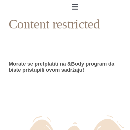
Skip
to
Toggle
content
Navigation
Content restricted
Naslovnica
O meni
&Body
Morate se pretplatiti na &Body program da
biste pristupili ovom sadržaju!
Andrea’s Cookbook
Prijava
Andrea’s Room
Individualni trening