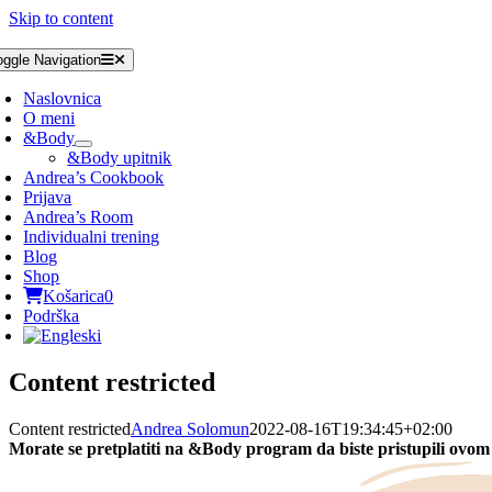
Skip to content
oggle Navigation
Naslovnica
O meni
&Body
&Body upitnik
Andrea’s Cookbook
Prijava
Andrea’s Room
Individualni trening
Blog
Shop
Košarica
0
Podrška
Content restricted
Content restricted
Andrea Solomun
2022-08-16T19:34:45+02:00
Morate se pretplatiti na &Body program da biste pristupili ovom