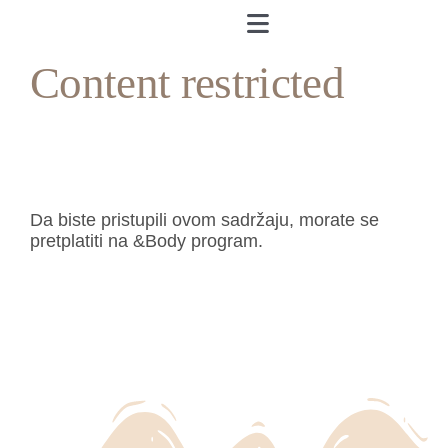
Skip
to
Toggle
content
Navigation
Content restricted
Naslovnica
O meni
&Body
Da biste pristupili ovom sadržaju, morate se
pretplatiti na &Body program.
Andrea’s Cookbook
Prijava
Andrea’s Room
Individualni trening