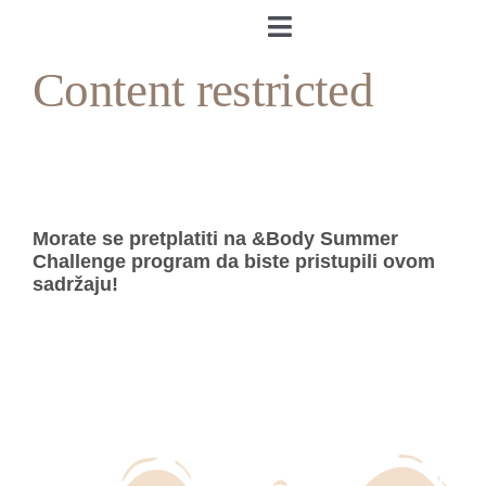
Skip
to
Toggle
content
Navigation
Content restricted
Naslovnica
O meni
&Body
Morate se pretplatiti na &Body Summer
Challenge program da biste pristupili ovom
sadržaju!
Andrea’s Cookbook
Prijava
Andrea’s Room
Individualni trening